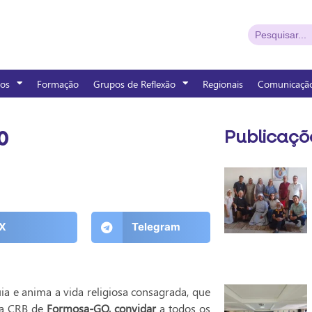
os
Formação
Grupos de Reflexão
Regionais
Comunicaçã
0
Publicaçõ
X
Telegram
ia e anima a vida religiosa consagrada, que
a CRB de
Formosa-GO, convidar
a todos os