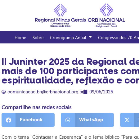
Home
Sobre
Cronograma Anual
Congresso dos 70 An
II Juninter 2025 da Regional 
mais de 100 participantes com
espiritualidade, reflexão e c
comunicacao.bh@crbnacional.org.br
09/06/2025
Compartilhe nas redes sociais
Facebook
WhatsApp
Com o tema “Contagiar a Esperança” e o lema bíblico “Para qu