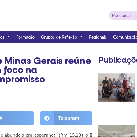
os
Formação
Grupos de Reflexão
Regionais
Comunicaçã
de Minas Gerais reúne
Publicaçõ
 foco na
ompromisso
X
Telegram
e abundeis em esperança” (Rm 15,13), o II