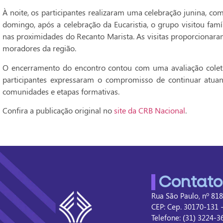
À noite, os participantes realizaram uma celebração junina, co
domingo, após a celebração da Eucaristia, o grupo visitou fam
nas proximidades do Recanto Marista. As visitas proporcionar
moradores da região.
O encerramento do encontro contou com uma avaliação colet
participantes expressaram o compromisso de continuar atu
comunidades e etapas formativas.
Confira a publicação original no
site da CRB Nacional
.
Contato
Rua São Paulo, nº 818
CEP: Cep. 30170-131 
Telefone: (31) 3224-3