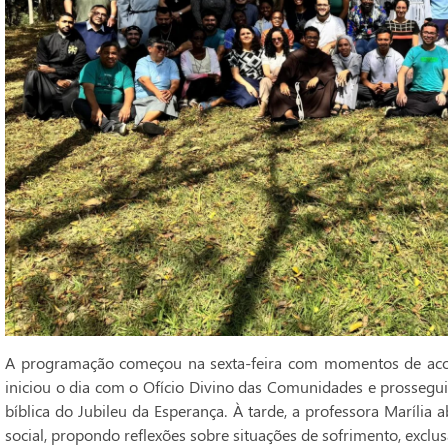
A programação começou na sexta-feira com momentos de acolh
iniciou o dia com o Ofício Divino das Comunidades e prossegui
bíblica do Jubileu da Esperança. À tarde, a professora Marília 
social, propondo reflexões sobre situações de sofrimento, exclus