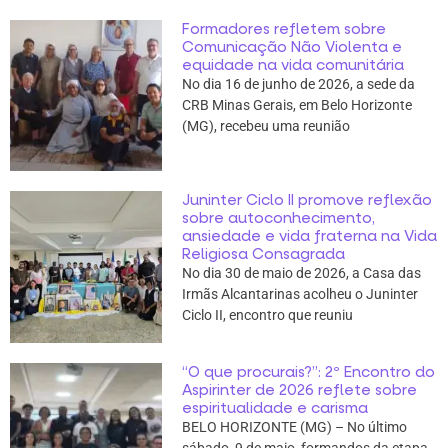
Formadores refletem sobre
Comunicação Não Violenta e
equidade na vida comunitária
No dia 16 de junho de 2026, a sede da
CRB Minas Gerais, em Belo Horizonte
(MG), recebeu uma reunião
Juninter Ciclo II promove reflexão
sobre autoconhecimento,
ansiedade e vida fraterna na Vida
Religiosa Consagrada
No dia 30 de maio de 2026, a Casa das
Irmãs Alcantarinas acolheu o Juninter
Ciclo II, encontro que reuniu
“O que procurais?”: 2º Encontro do
Aspirinter de 2026 reflete sobre
espiritualidade e carisma
BELO HORIZONTE (MG) – No último