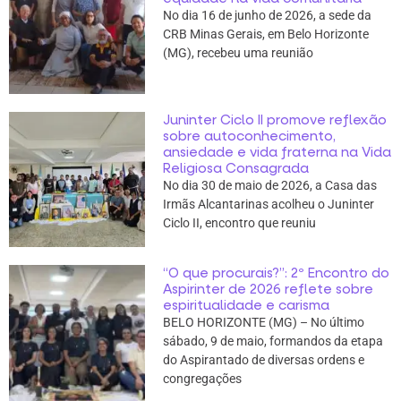
No dia 16 de junho de 2026, a sede da
CRB Minas Gerais, em Belo Horizonte
(MG), recebeu uma reunião
Juninter Ciclo II promove reflexão
sobre autoconhecimento,
ansiedade e vida fraterna na Vida
Religiosa Consagrada
No dia 30 de maio de 2026, a Casa das
Irmãs Alcantarinas acolheu o Juninter
Ciclo II, encontro que reuniu
“O que procurais?”: 2º Encontro do
Aspirinter de 2026 reflete sobre
espiritualidade e carisma
BELO HORIZONTE (MG) – No último
sábado, 9 de maio, formandos da etapa
do Aspirantado de diversas ordens e
congregações